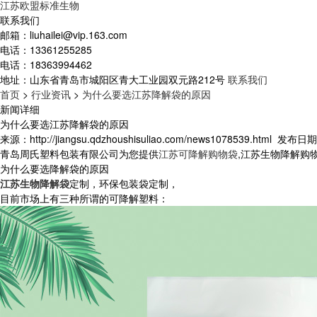
江苏欧盟标准生物
联系我们
邮箱：
liuhailei@vip.163.com
电话：
13361255285
电话：
18363994462
地址：
山东省青岛市城阳区青大工业园双元路212号
联系我们
首页
>
行业资讯
>
为什么要选江苏降解袋的原因
新闻详细
为什么要选江苏降解袋的原因
来源：http://jiangsu.qdzhoushisuliao.com/news1078539.html
发布日期：2
青岛周氏塑料包装有限公司为您提供
江苏可降解购物袋
,江苏生物降解购
为什么要选降解袋的原因
江苏生物降解袋
定制，环保包装袋定制，
目前市场上有三种所谓的可降解塑料：