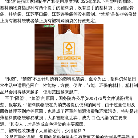
“限塑”是指国家限制生产和使用厚度为0.025毫米以下的塑料购物袋。
塑料购物袋指那种有两个提手的塑料袋，没有提手的塑料袋，比如贴骨
袋、挂钩袋、
江苏平口袋
、
江苏连卷袋
等没有限制。“禁塑”是某些省份禁
止所有塑料袋或者禁止所有塑料购物袋的行政规定。
“限塑”、“禁塑”不是针对所有的塑料包装袋。至今为止，塑料仍然是日
常生活中适用范围广，性能好，方便、便宜，节能、环保的材料，塑料制
品只会用得越来越多，使用范围越来越广。
至于“限塑”、“禁塑”的原因，国务院办公厅(2007)72号文件说得很清
楚、很客观：“塑料购物袋在为消费者提供便利的同时，由于过量使用及
回收处理不到位等原因，也造成了严重的能源浪费和环境污染。特别是超
薄塑料购物袋容易破损，大多被随意丢弃，成为‘白色污染’的主要来
源。”其实人，才是造成白色污染的主要原因。
二、塑料包装加进了大量塑化剂，少用塑料？
这是严重的误解，常用的塑料包装中只有聚氯乙烯的软制品需要添加