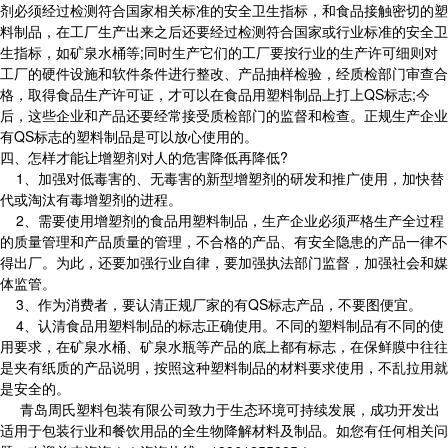
剂必须经过检测符合国家相关标准的安全卫生指标，和食品接触密切的塑
料制品，在工厂生产出来之后还要经过检测符合国家或行业标准的安全卫
生指标，如矿泉水桶等;同时生产它们的工厂要按行业的生产许可细则对
工厂的硬件设施和软件条件进行整改、产品抽样检验，经质检部门审查合
格，取得食品生产许可证，才可以在食品用塑料制品上打上QS标志;今
后，这些企业和产品还要经常接受质检部门的监督和检查。正规生产企业
有QS标志的塑料制品是可以放心使用的。
四、怎样才能让增塑剂对人的危害降低再降低?
1、加强对低毒害的、无毒害的新型增塑剂的研发和推广使用，加快替
代或淘汰有毒增塑剂的进程。
2、需要使用增塑剂的食品用塑料制品，生产企业必须严格生产全过程
的质量管理和产品质量的管理，不合格的产品、有安全隐患的产品一律不
得出厂。为此，还要加强行业自律，要加强执法部门监督，加强社会和媒
体监管。
3、作为消费者，要认清正规厂家的有QS标志产品，不要图便宜。
4、认清食品用塑料制品的标志正确使用。不同的塑料制品有不同的使
用要求，在矿泉水桶、矿泉水瓶等产品的底上都有标志，在保鲜膜中往往
是夹有纸质的产品说明，按照这种塑料制品的材料要求使用，不乱拉用就
是安全的。
青岛周氏塑料包装有限公司致力于生态环境可持续发展，成功开发出
适用于包装行业和餐饮用品的全生物降解材料及制品。如您有任何相关问