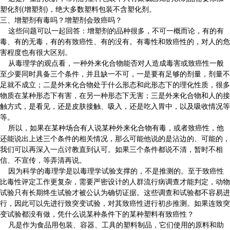
塑化剂(增塑剂)，绝大多数塑料包装不含塑化剂。
三、增塑剂有毒吗？增塑剂会致癌吗？
这些问题可以一起回答：增塑剂的品种很多，不可一概而论，有的有
毒、有的无毒，有的有致癌性、有的没有。有毒性和致癌性的，对人的危
害程度也有很大区别。
从毒理学的观点看，一种外来化合物能否对人造成毒害或致癌性一般
至少要同时具备三个条件，并且缺一不可，一是要有足够的剂量，剂量不
足就不成立；二是外来化合物处于什么形态和此形态下的理化性质，很多
物质在某种形态下有害，在另一种形态下无害；三是外来化合物和人的接
触方式，是看见，还是皮肤接触、吸入，还是吃入胃中，以及吸收情况等
等。
所以，如果在某种场合有人说某种外来化合物有毒，或者致癌性，他
还能说出上述三个条件的相关情况，那么可能他说的是沾边的、可能的，
我们可以再深入一点讨教直到认可。如果三个条件都说不清，暂时不相
信、不宣传，等弄清再说。
因为科学的毒理学是以毒理学试验支撑的，不是推测的。至于致癌性
比毒性评定工作更复杂，需要严密设计的人群流行病调查才能判定，动物
试验只有长期终生试验才被公认为确切证据。这些调查和试验都不容易进
行，因此可以先进行致突变试验，对其致癌性进行初步推测。如果连致突
变试验都没有做，凭什么说某种条件下的某种塑料有致癌性？
凡是作为食品用包装、容器、工具的塑料制品，它们使用的原料和助