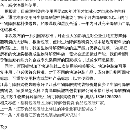
色，减少油墨的使用。
据报道，目前塑料袋的使用需要200年时间才能减少对自然条件的解
决，通过堆肥使用可生物降解塑料快递袋可在6个月内降解90%以上的可
生物降解塑料快递袋。如果温度和湿度合适，一年内可以完全降解为二氧
化碳和水。
本次发布的一系列国家标准，对企业大的影响是对企业生物
江苏降解
塑料袋
的大影响。根据包装，使用生物降解塑料袋的成本是现有塑料袋的
两倍以上。目前，我国生物降解塑料袋的生产能力仍存在瓶颈。"如果把
所有的快递袋都换成生物降解塑料袋，需求会远远超过产能。我们希望引
导和鼓励有能力的企业率先采用新的国家标准，以减少环境损害。
同时，新国标增加了快递信封二次使用的相关要求。快递包装箱可重
复使用，但必须符合标准。对于不同的快递包装产品，应分别印刷可回收
标志、可重复使用标志或塑料产品标志，以方便回收。
江苏可降解购物袋哪家好？江苏生物降解购物袋报价是多少？生物可降解
购物袋厂家质量怎么样？青岛周氏塑料包装有限公司承接江苏可降解购物
袋,江苏生物降解购物袋,生物可降解购物袋厂家,,电话:13361255285
相关标签：
塑料包装袋
,
生物可降解包装袋
,
食品包装袋厂家
,
上一条：
江苏食品包装袋上标注的净含量有哪些误区？
下一条：
来看看江苏食品包装袋如何来识别？
Top