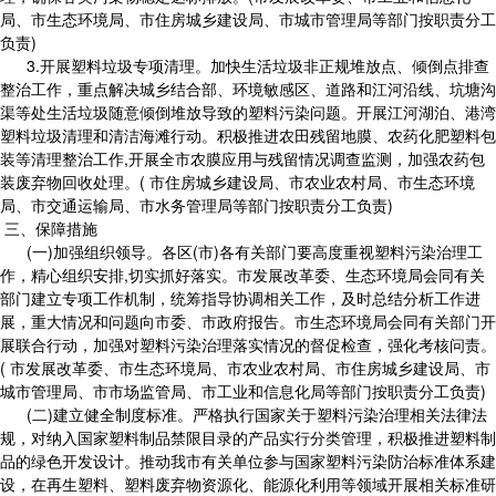
局、市生态环境局、市住房城乡建设局、市城市管理局等部门按职责分工
负责)
3.开展塑料垃圾专项清理。加快生活垃圾非正规堆放点、倾倒点排查
整治工作，重点解决城乡结合部、环境敏感区、道路和江河沿线、坑塘沟
渠等处生活垃圾随意倾倒堆放导致的塑料污染问题。开展江河湖泊、港湾
塑料垃圾清理和清洁海滩行动。积极推进农田残留地膜、农药化肥塑料包
装等清理整治工作,开展全市农膜应用与残留情况调查监测，加强农药包
装废弃物回收处理。( 市住房城乡建设局、市农业农村局、市生态环境
局、市交通运输局、市水务管理局等部门按职责分工负责)
三、保障措施
(一)加强组织领导。各区(市)各有关部门要高度重视塑料污染治理工
作，精心组织安排,切实抓好落实。市发展改革委、生态环境局会同有关
部门建立专项工作机制，统筹指导协调相关工作，及时总结分析工作进
展，重大情况和问题向市委、市政府报告。市生态环境局会同有关部门开
展联合行动，加强对塑料污染治理落实情况的督促检查，强化考核问责。
( 市发展改革委、市生态环境局、市农业农村局、市住房城乡建设局、市
城市管理局、市市场监管局、市工业和信息化局等部门按职责分工负责)
(二)建立健全制度标准。严格执行国家关于塑料污染治理相关法律法
规，对纳入国家塑料制品禁限目录的产品实行分类管理，积极推进塑料制
品的绿色开发设计。推动我市有关单位参与国家塑料污染防治标准体系建
设，在再生塑料、塑料废弃物资源化、能源化利用等领域开展相关标准研