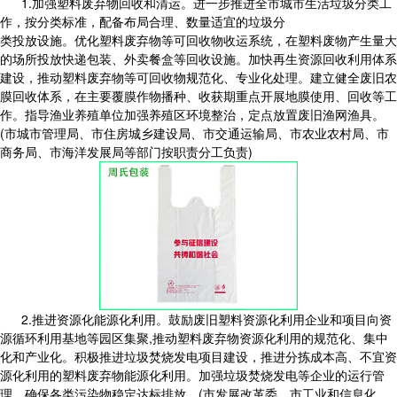
1.加强塑料废弃物回收和清运。进一步推进全市城市生活垃圾分类工
作，按分类标准，配备布局合理、数量适宜的垃圾分
类投放设施。优化塑料废弃物等可回收物收运系统，在塑料废物产生量大
的场所投放快递包装、外卖餐盒等回收设施。加快再生资源回收利用体系
建设，推动塑料废弃物等可回收物规范化、专业化处理。建立健全废旧农
膜回收体系，在主要覆膜作物播种、收获期重点开展地膜使用、回收等工
作。指导渔业养殖单位加强养殖区环境整治，定点放置废旧渔网渔具。
(市城市管理局、市住房城乡建设局、市交通运输局、市农业农村局、市
商务局、市海洋发展局等部门按职责分工负责)
2.推进资源化能源化利用。鼓励废旧塑料资源化利用企业和项目向资
源循环利用基地等园区集聚,推动塑料废弃物资源化利用的规范化、集中
化和产业化。积极推进垃圾焚烧发电项目建设，推进分拣成本高、不宜资
源化利用的塑料废弃物能源化利用。加强垃圾焚烧发电等企业的运行管
理，确保各类污染物稳定达标排放。(市发展改革委、市工业和信息化