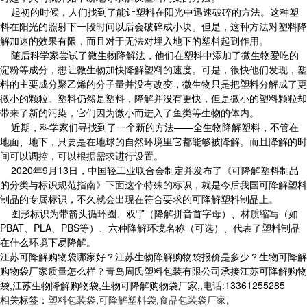
起初的时候，人们找到了能让塑料在阳光中迅速破碎的方法。这种塑
料在阳光的照射下一段时间以后会破碎成小块。但是，这种方法对塑料降
解加速的效果有限，而且对于无法对埋入地下的塑料起到作用。
随后科学家尝试了微生物降解法，他们在塑料中添加了微生物爱吃的
淀粉等成分，想让微生物加快降解塑料的速度。可是，很快他们发现，塑
料的主要成分聚乙烯的分子量并没有改变，微生物只是把塑料分解成了更
微小的颗粒。塑料仍然是塑料，降解并没有更快，但是微小的塑料颗粒却
带来了新的污染，它们因为微小而进入了鱼类等生物的体内。
近期，科学家们寻找到了一个新的方法——全生物降解塑料，不管在
地面、地下，只要是在地球的自然环境里它都能够被降解。而且降解的时
间可以调控，可以根据需求进行设置。
2020年9月13日，中国轻工业联合会制定并发布了《可降解塑料制品
的分类与标识规范指南》下面这个特殊的标识，就是今后我国可降解塑料
制品的专属标识，不久就会出现在符合要求的可降解塑料制品上。
图形标识为带箭头循环圈、双“j”（降解拼音首字母）、材质缩写（如
PBAT、PLA、PBS等）、六种降解环境名称（可选）、代表了塑料制品
在什么环境下易降解。
江苏可降解购物袋哪家好？江苏生物降解购物袋报价是多少？生物可降解
购物袋厂家质量怎么样？青岛周氏塑料包装有限公司承接江苏可降解购物
袋,江苏生物降解购物袋,生物可降解购物袋厂家,,电话:13361255285
相关标签：
塑料包装袋
,
可降解塑料袋
,
食品包装袋厂家
,