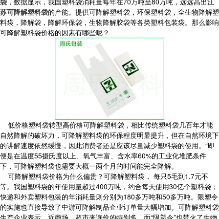
袋
，数据显示，我国塑料袋消耗量每年在70万吨至80万吨，远远高出
江
苏可降解塑料袋
的产能。提供可降解塑料袋，环保塑料袋，全生物降解塑
料袋，降解袋，降解环保袋，生物降解胶袋等各类塑料包装袋。那么影响
可降解塑料袋价格的因素有哪些呢？
低价格塑料袋转型高价格可降解塑料袋，相比传统塑料袋几百年才能
自然降解的破坏力，可降解塑料袋的环保程度明显提升，但在自然环境下
的讲解速度依然缓慢，因此消费者还是应该尽量减少塑料袋的使用。“即
便是在温度55摄氏度以上、氧气丰富、含水率60%的工业化堆肥条件
下，可降解塑料袋也需要大概一两个月的时间能完全降解。
可降解塑料袋价格为什么偏贵？可降解塑料袋， 每只5毛到1.7元不
等。我国塑料袋的年使用量超过400万吨，约合每天使用30亿个塑料袋；
快递和外卖塑料包装的年消耗量则分别为180多万吨和50多万吨。限塑令
的实施也直接导致了中游可降解制品企业订单量大幅增加。可降解塑料袋
生产企业表示，近商场、超市来询价的特别多，而“限塑令”也带火了生物