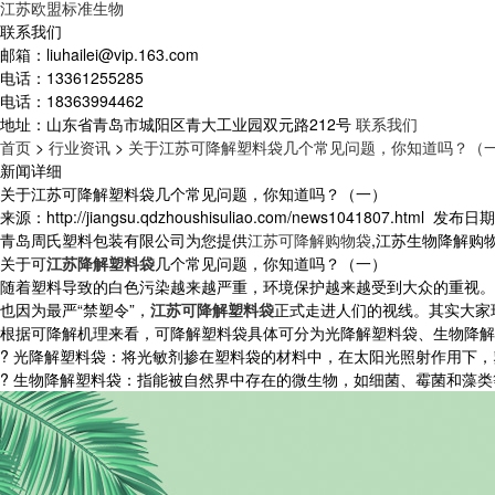
江苏欧盟标准生物
联系我们
邮箱：
liuhailei@vip.163.com
电话：
13361255285
电话：
18363994462
地址：
山东省青岛市城阳区青大工业园双元路212号
联系我们
首页
>
行业资讯
>
关于江苏可降解塑料袋几个常见问题，你知道吗？（
新闻详细
关于江苏可降解塑料袋几个常见问题，你知道吗？（一）
来源：http://jiangsu.qdzhoushisuliao.com/news1041807.html
发布日期：2
青岛周氏塑料包装有限公司为您提供
江苏可降解购物袋
,江苏生物降解购
关于可
江苏降解塑料袋
几个常见问题，你知道吗？（一）
随着塑料导致的白色污染越来越严重，环境保护越来越受到大众的重视。
也因为最严“禁塑令”，
江苏可降解塑料袋
正式走进人们的视线。其实大家
根据可降解机理来看，可降解塑料袋具体可分为光降解塑料袋、生物降解
? 光降解塑料袋：将光敏剂掺在塑料袋的材料中，在太阳光照射作用下
? 生物降解塑料袋：指能被自然界中存在的微生物，如细菌、霉菌和藻