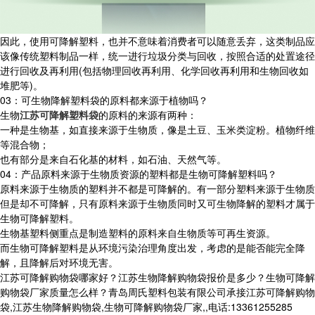
因此，使用可降解塑料，也并不意味着消费者可以随意丢弃，这类制品应
该像传统塑料制品一样，统一进行垃圾分类与回收，按照合适的处置途径
进行回收及再利用(包括物理回收再利用、化学回收再利用和生物回收如
堆肥等)。
03：可生物降解塑料袋的原料都来源于植物吗？
生物
江苏可降解塑料袋
的原料的来源有两种：
一种是生物基，如直接来源于生物质，像是土豆、玉米类淀粉。植物纤维
等混合物；
也有部分是来自石化基的材料，如石油、天然气等。
04：产品原料来源于生物质资源的塑料都是生物可降解塑料吗？
原料来源于生物质的塑料并不都是可降解的。有一部分塑料来源于生物质
但是却不可降解，只有原料来源于生物质同时又可生物降解的塑料才属于
生物可降解塑料。
生物基塑料侧重点是制造塑料的原料来自生物质等可再生资源。
而生物可降解塑料是从环境污染治理角度出发，考虑的是能否能完全降
解，且降解后对环境无害。
江苏可降解购物袋哪家好？江苏生物降解购物袋报价是多少？生物可降解
购物袋厂家质量怎么样？青岛周氏塑料包装有限公司承接江苏可降解购物
袋,江苏生物降解购物袋,生物可降解购物袋厂家,,电话:13361255285