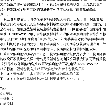
关产品生产许可证实施规则（一）食品用塑料包装容器，工具及其他产
品》特别规定了甲苯二胺的限量要求和具体迁移量（由异氰酸酯基计
算）。
从上面可以看出，许多包装材料确实是无毒的。但是，由于树脂合成
中残留的有毒成分以及塑料包装材料成型过程中添加的添加剂，因此它们
是有毒的。如果这些塑料包装直接与食品接触，则可能要遵守国家强制性
标准GB 9685-2016“用于食品接触材料和产品的添加剂的国家食品安全标
准”以及国家卫生和家庭部门的相关公告。计划委员会对食品接触材料的
添加剂均符合明确的要求。如果确实需要，制造商必须获得管理许可，并
且添加剂的用量也必须符合国家标准，以确保塑料包装材料的安全。
江苏可降解购物袋哪家好？江苏生物降解购物袋报价是多少？生物可降解
购物袋厂家质量怎么样？青岛周氏塑料包装有限公司承接江苏可降解购物
袋,江苏生物降解购物袋,生物可降解购物袋厂家,,电话:13361255285
相关标签：
塑料包装袋
,
生物可降解包装袋
,
食品包装袋厂家
,
上一条：
青岛市进一步加强江苏塑料污染治理实施方案（一）
下一条：
如何使江苏塑料包装袋材料更健康和安全？（一）
Top
©辰星辰
一键拨号
产品项目