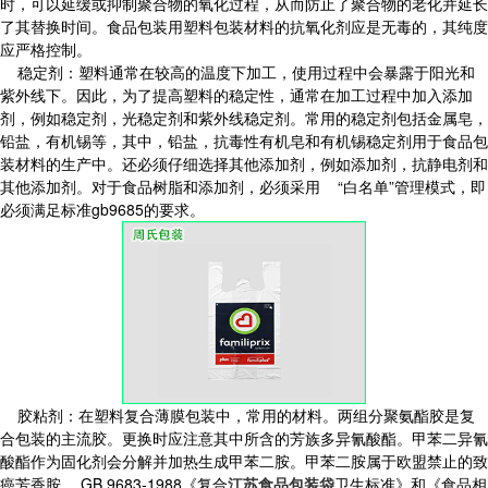
时，可以延缓或抑制聚合物的氧化过程，从而防止了聚合物的老化并延长
了其替换时间。食品包装用塑料包装材料的抗氧化剂应是无毒的，其纯度
应严格控制。
稳定剂：塑料通常在较高的温度下加工，使用过程中会暴露于阳光和
紫外线下。因此，为了提高塑料的稳定性，通常在加工过程中加入添加
剂，例如稳定剂，光稳定剂和紫外线稳定剂。常用的稳定剂包括金属皂，
铅盐，有机锡等，其中，铅盐，抗毒性有机皂和有机锡稳定剂用于食品包
装材料的生产中。还必须仔细选择其他添加剂，例如添加剂，抗静电剂和
其他添加剂。对于食品树脂和添加剂，必须采用 “白名单”管理模式，即
必须满足标准gb9685的要求。
胶粘剂：在塑料复合薄膜包装中，常用的材料。两组分聚氨酯胶是复
合包装的主流胶。更换时应注意其中所含的芳族多异氰酸酯。甲苯二异氰
酸酯作为固化剂会分解并加热生成甲苯二胺。甲苯二胺属于欧盟禁止的致
癌芳香胺。 GB 9683-1988《复合
江苏食品包装袋
卫生标准》和《食品相