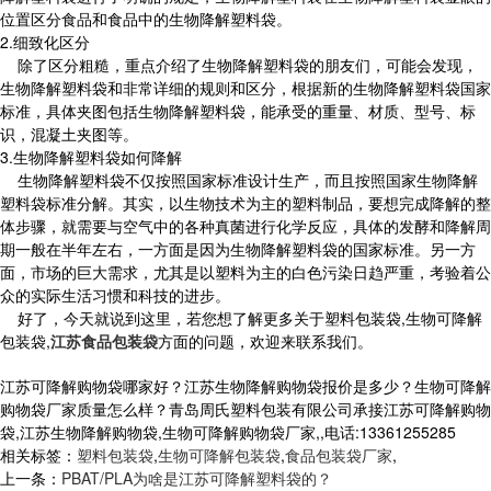
位置区分食品和食品中的生物降解塑料袋。
2.细致化区分
除了区分粗糙，重点介绍了生物降解塑料袋的朋友们，可能会发现，
生物降解塑料袋和非常详细的规则和区分，根据新的生物降解塑料袋国家
标准，具体夹图包括生物降解塑料袋，能承受的重量、材质、型号、标
识，混凝土夹图等。
3.生物降解塑料袋如何降解
生物降解塑料袋不仅按照国家标准设计生产，而且按照国家生物降解
塑料袋标准分解。其实，以生物技术为主的塑料制品，要想完成降解的整
体步骤，就需要与空气中的各种真菌进行化学反应，具体的发酵和降解周
期一般在半年左右，一方面是因为生物降解塑料袋的国家标准。另一方
面，市场的巨大需求，尤其是以塑料为主的白色污染日趋严重，考验着公
众的实际生活习惯和科技的进步。
好了，今天就说到这里，若您想了解更多关于塑料包装袋,生物可降解
包装袋,
江苏食品包装袋
方面的问题，欢迎来联系我们。
江苏可降解购物袋哪家好？江苏生物降解购物袋报价是多少？生物可降解
购物袋厂家质量怎么样？青岛周氏塑料包装有限公司承接江苏可降解购物
袋,江苏生物降解购物袋,生物可降解购物袋厂家,,电话:13361255285
相关标签：
塑料包装袋
,
生物可降解包装袋
,
食品包装袋厂家
,
上一条：
PBAT/PLA为啥是江苏可降解塑料袋的？