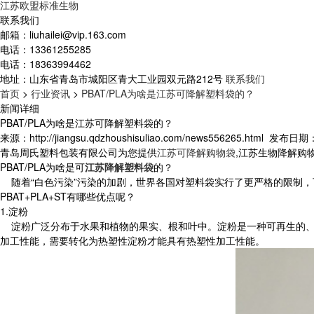
江苏欧盟标准生物
联系我们
邮箱：
liuhailei@vip.163.com
电话：
13361255285
电话：
18363994462
地址：
山东省青岛市城阳区青大工业园双元路212号
联系我们
首页
>
行业资讯
>
PBAT/PLA为啥是江苏可降解塑料袋的？
新闻详细
PBAT/PLA为啥是江苏可降解塑料袋的？
来源：http://jiangsu.qdzhoushisuliao.com/news556265.html
发布日期：20
青岛周氏塑料包装有限公司为您提供
江苏可降解购物袋
,江苏生物降解购
PBAT/PLA为啥是可
江苏降解塑料袋
的？
随着“白色污染”污染的加剧，世界各国对塑料袋实行了更严格的限制，可
PBAT+PLA+ST有哪些优点呢？
1.淀粉
淀粉广泛分布于水果和植物的果实、根和叶中。淀粉是一种可再生的、
加工性能，需要转化为热塑性淀粉才能具有热塑性加工性能。