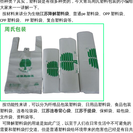
些种类？其实，塑料袋是有很多种类的
，今天青岛周氏塑料包装的小编给
大家来一一讲解一下
。
按材料来讲分为生物
江苏降解塑料袋
、普通
塑料袋、
塑料袋、
pe
OPP
塑料袋、
塑料袋、复合塑料袋等
。
CPP
PP
按
功能性来讲，可以分为纤维品包装塑料袋、日用品塑料袋、食品包装
塑料袋、连卷垃圾袋、
江苏连卷背心袋
、
江苏手提袋
、保鲜袋、箱包袋、
文件袋、资料袋等
。
可降解
塑料袋的用途是如此广泛，以至于人们在日常生活中不可避免的
需要和塑料袋打交道。但是普通塑料袋给环境带来的危害也已经是有目共